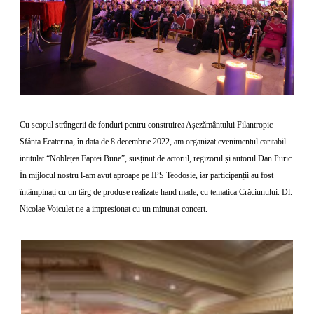
Cu scopul strângerii de fonduri pentru construirea Așezământului Filantropic
Sfânta Ecaterina, în data de 8 decembrie 2022, am organizat evenimentul caritabil
intitulat “Noblețea Faptei Bune”, susținut de actorul, regizorul și autorul Dan Puric.
În mijlocul nostru l-am avut aproape pe IPS Teodosie, iar participanții au fost
întâmpinați cu un târg de produse realizate hand made, cu tematica Crăciunului. Dl.
Nicolae Voiculet ne-a impresionat cu un minunat concert.